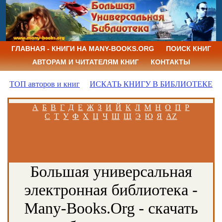
ГЛАВНАЯ - КНИГИ НА MANY-BOOKS.ORG
ПОИСК КНИГ
АВТОРАМ И ЧИТАТЕЛЯМ КНИГ
КОНТАКТЫ
ТОП авторов и книг
ИСКАТЬ КНИГУ В БИБЛИОТЕКЕ
А
Б
В
Г
Д
Е
Ж
З
И
Й
К
Л
М
Н
О
П
Р
С
Т
У
Ф
Х
Ц
Ч
Ш
Щ
Э
Ю
Я
AZ
Большая универсальная
электронная библиотека -
Many-Books.Org - скачать