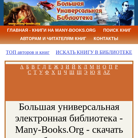
ГЛАВНАЯ - КНИГИ НА MANY-BOOKS.ORG
ПОИСК КНИГ
АВТОРАМ И ЧИТАТЕЛЯМ КНИГ
КОНТАКТЫ
ТОП авторов и книг
ИСКАТЬ КНИГУ В БИБЛИОТЕКЕ
А
Б
В
Г
Д
Е
Ж
З
И
Й
К
Л
М
Н
О
П
Р
С
Т
У
Ф
Х
Ц
Ч
Ш
Щ
Э
Ю
Я
AZ
Большая универсальная
электронная библиотека -
Many-Books.Org - скачать