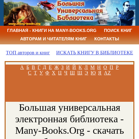
ГЛАВНАЯ - КНИГИ НА MANY-BOOKS.ORG
ПОИСК КНИГ
АВТОРАМ И ЧИТАТЕЛЯМ КНИГ
КОНТАКТЫ
ТОП авторов и книг
ИСКАТЬ КНИГУ В БИБЛИОТЕКЕ
А
Б
В
Г
Д
Е
Ж
З
И
Й
К
Л
М
Н
О
П
Р
С
Т
У
Ф
Х
Ц
Ч
Ш
Щ
Э
Ю
Я
AZ
Большая универсальная
электронная библиотека -
Many-Books.Org - скачать