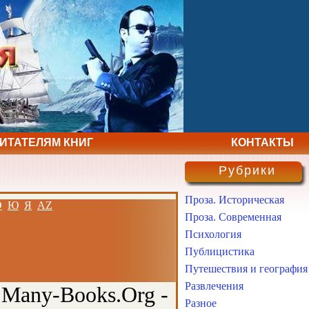
ЧИТАТЕЛЯМ КНИГ
КОНТАКТЫ
Рубрики
Проза. Историческая
Э
Ю
Я
AZ
Проза. Современная
Психология
Публицистика
Путешествия и география
Развлечения
 Many-Books.Org -
Разное