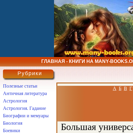
ГЛАВНАЯ - КНИГИ НА MANY-BOOKS.
Рубрики
Полезные статьи
А
Б
В
Г
Античная литература
Астрология
Астрология. Гадание
Биографии и мемуары
Биология
Большая универса
Боевики