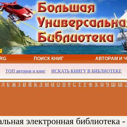
ORG
ПОИСК КНИГ
АВТОРАМ И 
ТОП авторов и книг
ИСКАТЬ КНИГУ В БИБЛИОТЕКЕ
Д
Е
Ж
З
И
Й
К
Л
М
Н
О
П
Р
С
Т
У
Ф
Х
Ц
Ч
Ш
Щ
льная электронная библиотека -