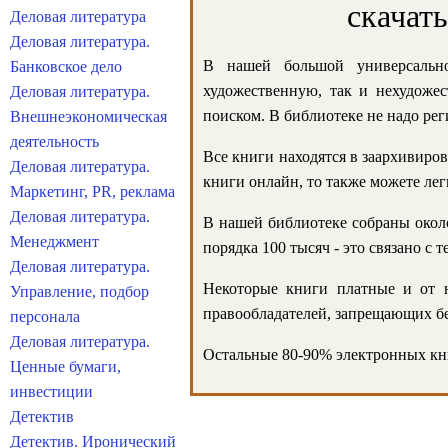
скачат
Деловая литература
Деловая литература.
В нашей большой универсально
Банковское дело
художественную, так и нехудожес
Деловая литература.
поиском. В библиотеке не надо реги
Внешнеэкономическая
деятельность
Все книги находятся в заархивиров
Деловая литература.
книги онлайн, то также можете лег
Маркетинг, PR, реклама
Деловая литература.
В нашей библиотеке собраны около
Менеджмент
порядка 100 тысяч - это связано с
Деловая литература.
Некоторые книги платные и от н
Управление, подбор
правообладателей, запрещающих бе
персонала
Деловая литература.
Остальные 80-90% электронных кни
Ценные бумаги,
инвестиции
Детектив
Детектив. Иронический