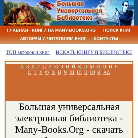
ГЛАВНАЯ - КНИГИ НА MANY-BOOKS.ORG
ПОИСК КНИГ
АВТОРАМ И ЧИТАТЕЛЯМ КНИГ
КОНТАКТЫ
ТОП авторов и книг
ИСКАТЬ КНИГУ В БИБЛИОТЕКЕ
А
Б
В
Г
Д
Е
Ж
З
И
Й
К
Л
М
Н
О
П
Р
С
Т
У
Ф
Х
Ц
Ч
Ш
Щ
Э
Ю
Я
AZ
Большая универсальная
электронная библиотека -
Many-Books.Org - скачать