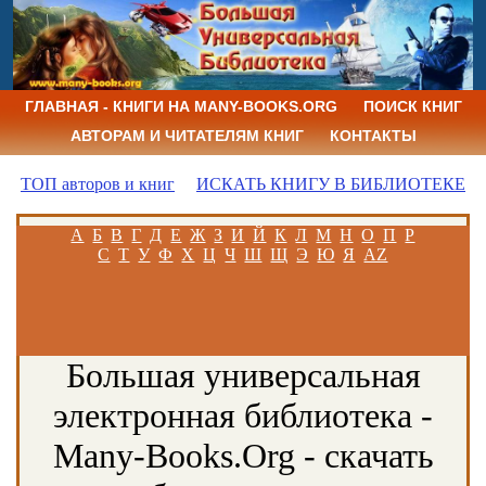
ГЛАВНАЯ - КНИГИ НА MANY-BOOKS.ORG
ПОИСК КНИГ
АВТОРАМ И ЧИТАТЕЛЯМ КНИГ
КОНТАКТЫ
ТОП авторов и книг
ИСКАТЬ КНИГУ В БИБЛИОТЕКЕ
А
Б
В
Г
Д
Е
Ж
З
И
Й
К
Л
М
Н
О
П
Р
С
Т
У
Ф
Х
Ц
Ч
Ш
Щ
Э
Ю
Я
AZ
Большая универсальная
электронная библиотека -
Many-Books.Org - скачать