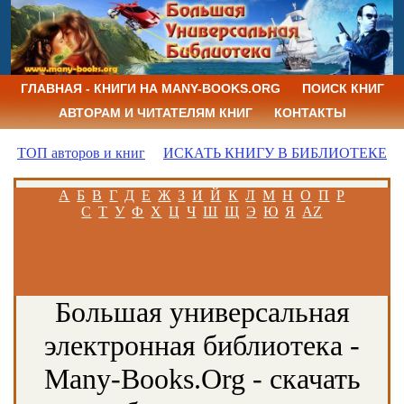
ГЛАВНАЯ - КНИГИ НА MANY-BOOKS.ORG
ПОИСК КНИГ
АВТОРАМ И ЧИТАТЕЛЯМ КНИГ
КОНТАКТЫ
ТОП авторов и книг
ИСКАТЬ КНИГУ В БИБЛИОТЕКЕ
А
Б
В
Г
Д
Е
Ж
З
И
Й
К
Л
М
Н
О
П
Р
С
Т
У
Ф
Х
Ц
Ч
Ш
Щ
Э
Ю
Я
AZ
Большая универсальная
электронная библиотека -
Many-Books.Org - скачать