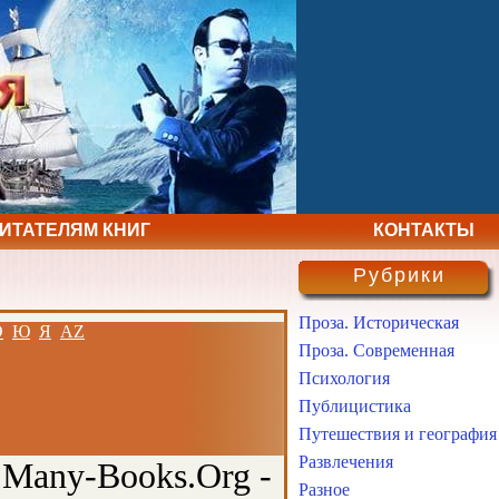
ЧИТАТЕЛЯМ КНИГ
КОНТАКТЫ
Рубрики
Проза. Историческая
Э
Ю
Я
AZ
Проза. Современная
Психология
Публицистика
Путешествия и география
Развлечения
 Many-Books.Org -
Разное