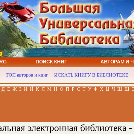
ORG
ПОИСК КНИГ
АВТОРАМ И 
ТОП авторов и книг
ИСКАТЬ КНИГУ В БИБЛИОТЕКЕ
Д
Е
Ж
З
И
Й
К
Л
М
Н
О
П
Р
С
Т
У
Ф
Х
Ц
Ч
Ш
Щ
льная электронная библиотека -