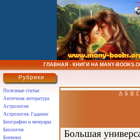
ГЛАВНАЯ - КНИГИ НА MANY-BOOKS.
Рубрики
Полезные статьи
А
Б
В
Г
Античная литература
Астрология
Астрология. Гадание
Биографии и мемуары
Биология
Большая универса
Боевики