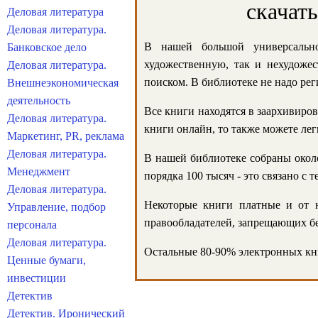
скачат
Деловая литература
Деловая литература.
В нашей большой универсально
Банковское дело
художественную, так и нехудожес
Деловая литература.
поиском. В библиотеке не надо реги
Внешнеэкономическая
деятельность
Все книги находятся в заархивиров
Деловая литература.
книги онлайн, то также можете лег
Маркетинг, PR, реклама
Деловая литература.
В нашей библиотеке собраны около
Менеджмент
порядка 100 тысяч - это связано с
Деловая литература.
Некоторые книги платные и от н
Управление, подбор
правообладателей, запрещающих бе
персонала
Деловая литература.
Остальные 80-90% электронных кни
Ценные бумаги,
инвестиции
Детектив
Детектив. Иронический