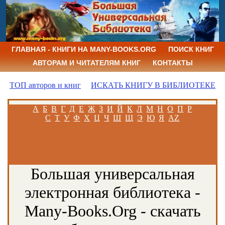
ГЛАВНАЯ - КНИГИ НА MANY-BOOKS.ORG
ПОИСК КНИГ
АВТОРАМ И ЧИТАТЕЛЯМ КНИГ
КОНТАКТЫ
ТОП авторов и книг
ИСКАТЬ КНИГУ В БИБЛИОТЕКЕ
А
Б
В
Г
Д
Е
Ж
З
И
Й
К
Л
М
Н
О
П
Р
С
Т
У
Ф
Х
Ц
Ч
Ш
Щ
Э
Ю
Я
AZ
Большая универсальная
электронная библиотека -
Many-Books.Org - скачать