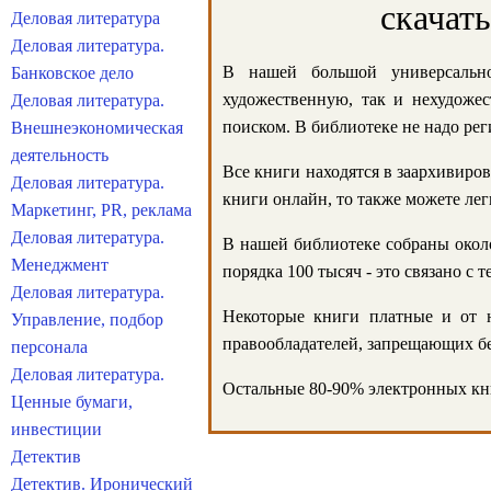
скачат
Деловая литература
Деловая литература.
В нашей большой универсально
Банковское дело
художественную, так и нехудожес
Деловая литература.
поиском. В библиотеке не надо реги
Внешнеэкономическая
деятельность
Все книги находятся в заархивиров
Деловая литература.
книги онлайн, то также можете лег
Маркетинг, PR, реклама
Деловая литература.
В нашей библиотеке собраны около
Менеджмент
порядка 100 тысяч - это связано с
Деловая литература.
Некоторые книги платные и от н
Управление, подбор
правообладателей, запрещающих бе
персонала
Деловая литература.
Остальные 80-90% электронных кни
Ценные бумаги,
инвестиции
Детектив
Детектив. Иронический