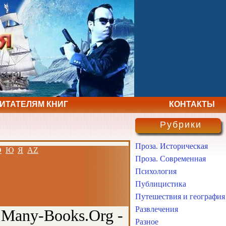
ЧИТАТЕЛЯМ КНИГ
КОНТАКТЫ
Рубрики
Проза. Историческая
Э
Ю
Я
AZ
Проза. Современная
Психология
Публицистика
Путешествия и география
Развлечения
 Many-Books.Org -
Разное