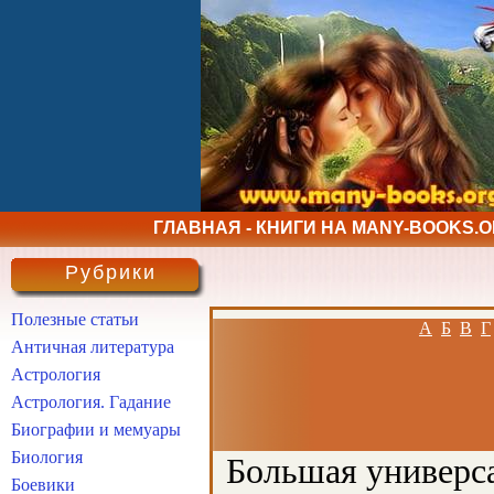
ГЛАВНАЯ - КНИГИ НА MANY-BOOKS.
Рубрики
Полезные статьи
А
Б
В
Г
Античная литература
Астрология
Астрология. Гадание
Биографии и мемуары
Биология
Большая универса
Боевики