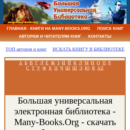
ГЛАВНАЯ - КНИГИ НА MANY-BOOKS.ORG
ПОИСК КНИГ
АВТОРАМ И ЧИТАТЕЛЯМ КНИГ
КОНТАКТЫ
ТОП авторов и книг
ИСКАТЬ КНИГУ В БИБЛИОТЕКЕ
А
Б
В
Г
Д
Е
Ж
З
И
Й
К
Л
М
Н
О
П
Р
С
Т
У
Ф
Х
Ц
Ч
Ш
Щ
Э
Ю
Я
AZ
Большая универсальная
электронная библиотека -
Many-Books.Org - скачать