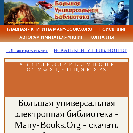
ГЛАВНАЯ - КНИГИ НА MANY-BOOKS.ORG
ПОИСК КНИГ
АВТОРАМ И ЧИТАТЕЛЯМ КНИГ
КОНТАКТЫ
ТОП авторов и книг
ИСКАТЬ КНИГУ В БИБЛИОТЕКЕ
А
Б
В
Г
Д
Е
Ж
З
И
Й
К
Л
М
Н
О
П
Р
С
Т
У
Ф
Х
Ц
Ч
Ш
Щ
Э
Ю
Я
AZ
Большая универсальная
электронная библиотека -
Many-Books.Org - скачать