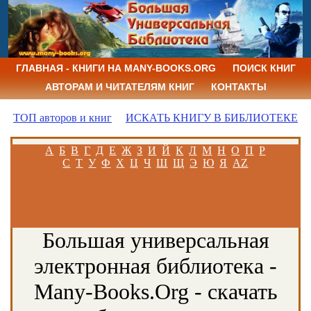
ГЛАВНАЯ - КНИГИ НА MANY-BOOKS.ORG
ПОИСК КНИГ
АВТОРАМ И ЧИТАТЕЛЯМ КНИГ
КОНТАКТЫ
ТОП авторов и книг
ИСКАТЬ КНИГУ В БИБЛИОТЕКЕ
А
Б
В
Г
Д
Е
Ж
З
И
Й
К
Л
М
Н
О
П
Р
С
Т
У
Ф
Х
Ц
Ч
Ш
Щ
Э
Ю
Я
AZ
Большая универсальная
электронная библиотека -
Many-Books.Org - скачать