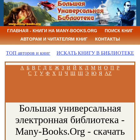
ГЛАВНАЯ - КНИГИ НА MANY-BOOKS.ORG
ПОИСК КНИГ
АВТОРАМ И ЧИТАТЕЛЯМ КНИГ
КОНТАКТЫ
ТОП авторов и книг
ИСКАТЬ КНИГУ В БИБЛИОТЕКЕ
А
Б
В
Г
Д
Е
Ж
З
И
Й
К
Л
М
Н
О
П
Р
С
Т
У
Ф
Х
Ц
Ч
Ш
Щ
Э
Ю
Я
AZ
Большая универсальная
электронная библиотека -
Many-Books.Org - скачать