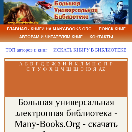
ГЛАВНАЯ - КНИГИ НА MANY-BOOKS.ORG
ПОИСК КНИГ
АВТОРАМ И ЧИТАТЕЛЯМ КНИГ
КОНТАКТЫ
ТОП авторов и книг
ИСКАТЬ КНИГУ В БИБЛИОТЕКЕ
А
Б
В
Г
Д
Е
Ж
З
И
Й
К
Л
М
Н
О
П
Р
С
Т
У
Ф
Х
Ц
Ч
Ш
Щ
Э
Ю
Я
AZ
Большая универсальная
электронная библиотека -
Many-Books.Org - скачать