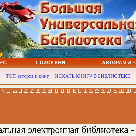
ORG
ПОИСК КНИГ
АВТОРАМ И 
ТОП авторов и книг
ИСКАТЬ КНИГУ В БИБЛИОТЕКЕ
Д
Е
Ж
З
И
Й
К
Л
М
Н
О
П
Р
С
Т
У
Ф
Х
Ц
Ч
Ш
Щ
льная электронная библиотека -