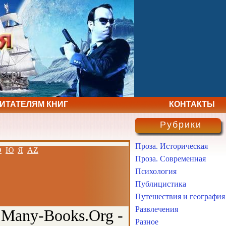
ЧИТАТЕЛЯМ КНИГ
КОНТАКТЫ
Рубрики
Проза. Историческая
Э
Ю
Я
AZ
Проза. Современная
Психология
Публицистика
Путешествия и география
Развлечения
 Many-Books.Org -
Разное