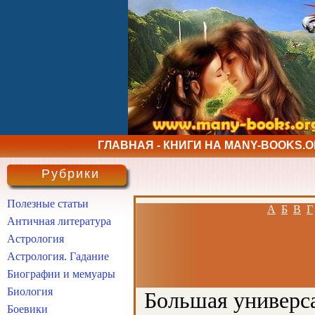
ГЛАВНАЯ - КНИГИ НА MANY-BOOKS.
Рубрики
Полезные статьи
А
Б
В
Г
Античная литература
Астрология
Астрология. Гадание
Биографии и мемуары
Биология
Большая универса
Боевики