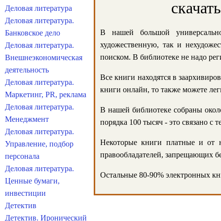
скачат
Деловая литература
Деловая литература.
В нашей большой универсально
Банковское дело
художественную, так и нехудожес
Деловая литература.
поиском. В библиотеке не надо реги
Внешнеэкономическая
деятельность
Все книги находятся в заархивиров
Деловая литература.
книги онлайн, то также можете лег
Маркетинг, PR, реклама
Деловая литература.
В нашей библиотеке собраны около
Менеджмент
порядка 100 тысяч - это связано с
Деловая литература.
Некоторые книги платные и от н
Управление, подбор
правообладателей, запрещающих бе
персонала
Деловая литература.
Остальные 80-90% электронных кни
Ценные бумаги,
инвестиции
Детектив
Детектив. Иронический