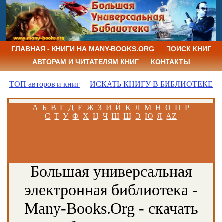
ГЛАВНАЯ - КНИГИ НА MANY-BOOKS.ORG
ПОИСК КНИГ
АВТОРАМ И ЧИТАТЕЛЯМ КНИГ
КОНТАКТЫ
ТОП авторов и книг
ИСКАТЬ КНИГУ В БИБЛИОТЕКЕ
А
Б
В
Г
Д
Е
Ж
З
И
Й
К
Л
М
Н
О
П
Р
С
Т
У
Ф
Х
Ц
Ч
Ш
Щ
Э
Ю
Я
AZ
Большая универсальная
электронная библиотека -
Many-Books.Org - скачать