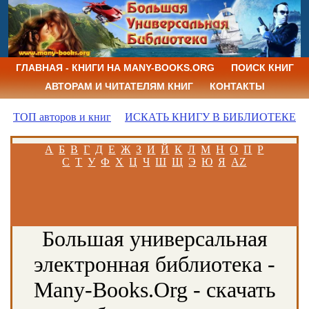
ГЛАВНАЯ - КНИГИ НА MANY-BOOKS.ORG
ПОИСК КНИГ
АВТОРАМ И ЧИТАТЕЛЯМ КНИГ
КОНТАКТЫ
ТОП авторов и книг
ИСКАТЬ КНИГУ В БИБЛИОТЕКЕ
А
Б
В
Г
Д
Е
Ж
З
И
Й
К
Л
М
Н
О
П
Р
С
Т
У
Ф
Х
Ц
Ч
Ш
Щ
Э
Ю
Я
AZ
Большая универсальная
электронная библиотека -
Many-Books.Org - скачать