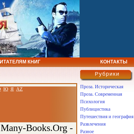
ЧИТАТЕЛЯМ КНИГ
КОНТАКТЫ
Рубрики
Проза. Историческая
Э
Ю
Я
AZ
Проза. Современная
Психология
Публицистика
Путешествия и география
Развлечения
 Many-Books.Org -
Разное