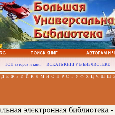
ORG
ПОИСК КНИГ
АВТОРАМ И 
ТОП авторов и книг
ИСКАТЬ КНИГУ В БИБЛИОТЕКЕ
Д
Е
Ж
З
И
Й
К
Л
М
Н
О
П
Р
С
Т
У
Ф
Х
Ц
Ч
Ш
Щ
льная электронная библиотека -