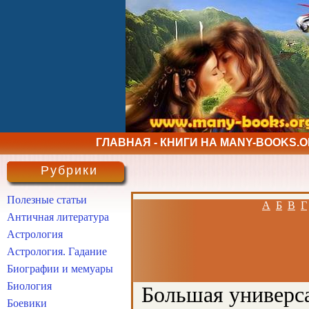
ГЛАВНАЯ - КНИГИ НА MANY-BOOKS.
Рубрики
Полезные статьи
А
Б
В
Г
Античная литература
Астрология
Астрология. Гадание
Биографии и мемуары
Биология
Большая универса
Боевики