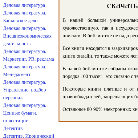
скачат
Деловая литература
Деловая литература.
В нашей большой универсально
Банковское дело
художественную, так и нехудожес
Деловая литература.
поиском. В библиотеке не надо реги
Внешнеэкономическая
деятельность
Все книги находятся в заархивиров
Деловая литература.
книги онлайн, то также можете лег
Маркетинг, PR, реклама
Деловая литература.
В нашей библиотеке собраны около
Менеджмент
порядка 100 тысяч - это связано с
Деловая литература.
Некоторые книги платные и от н
Управление, подбор
правообладателей, запрещающих бе
персонала
Деловая литература.
Остальные 80-90% электронных кни
Ценные бумаги,
инвестиции
Детектив
Детектив. Иронический