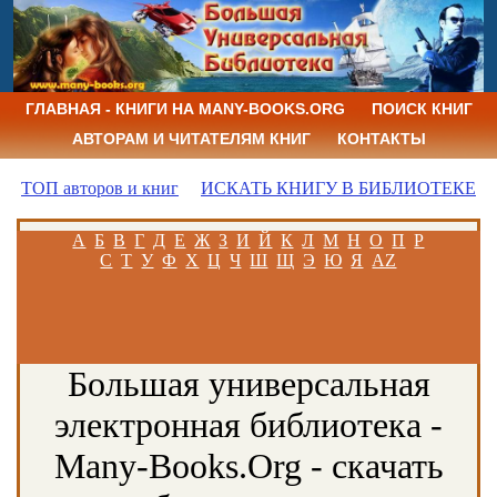
ГЛАВНАЯ - КНИГИ НА MANY-BOOKS.ORG
ПОИСК КНИГ
АВТОРАМ И ЧИТАТЕЛЯМ КНИГ
КОНТАКТЫ
ТОП авторов и книг
ИСКАТЬ КНИГУ В БИБЛИОТЕКЕ
А
Б
В
Г
Д
Е
Ж
З
И
Й
К
Л
М
Н
О
П
Р
С
Т
У
Ф
Х
Ц
Ч
Ш
Щ
Э
Ю
Я
AZ
Большая универсальная
электронная библиотека -
Many-Books.Org - скачать