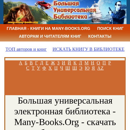
ГЛАВНАЯ - КНИГИ НА MANY-BOOKS.ORG
ПОИСК КНИГ
АВТОРАМ И ЧИТАТЕЛЯМ КНИГ
КОНТАКТЫ
ТОП авторов и книг
ИСКАТЬ КНИГУ В БИБЛИОТЕКЕ
А
Б
В
Г
Д
Е
Ж
З
И
Й
К
Л
М
Н
О
П
Р
С
Т
У
Ф
Х
Ц
Ч
Ш
Щ
Э
Ю
Я
AZ
Большая универсальная
электронная библиотека -
Many-Books.Org - скачать