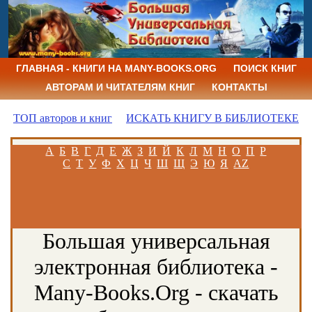
ГЛАВНАЯ - КНИГИ НА MANY-BOOKS.ORG
ПОИСК КНИГ
АВТОРАМ И ЧИТАТЕЛЯМ КНИГ
КОНТАКТЫ
ТОП авторов и книг
ИСКАТЬ КНИГУ В БИБЛИОТЕКЕ
А
Б
В
Г
Д
Е
Ж
З
И
Й
К
Л
М
Н
О
П
Р
С
Т
У
Ф
Х
Ц
Ч
Ш
Щ
Э
Ю
Я
AZ
Большая универсальная
электронная библиотека -
Many-Books.Org - скачать