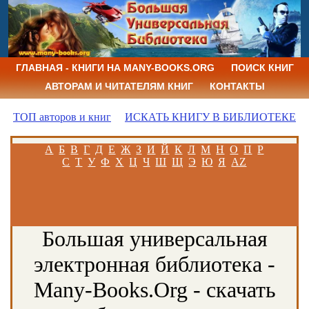
ГЛАВНАЯ - КНИГИ НА MANY-BOOKS.ORG
ПОИСК КНИГ
АВТОРАМ И ЧИТАТЕЛЯМ КНИГ
КОНТАКТЫ
ТОП авторов и книг
ИСКАТЬ КНИГУ В БИБЛИОТЕКЕ
А
Б
В
Г
Д
Е
Ж
З
И
Й
К
Л
М
Н
О
П
Р
С
Т
У
Ф
Х
Ц
Ч
Ш
Щ
Э
Ю
Я
AZ
Большая универсальная
электронная библиотека -
Many-Books.Org - скачать