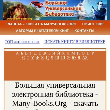
ГЛАВНАЯ - КНИГИ НА MANY-BOOKS.ORG
ПОИСК КНИГ
АВТОРАМ И ЧИТАТЕЛЯМ КНИГ
КОНТАКТЫ
ТОП авторов и книг
ИСКАТЬ КНИГУ В БИБЛИОТЕКЕ
А
Б
В
Г
Д
Е
Ж
З
И
Й
К
Л
М
Н
О
П
Р
С
Т
У
Ф
Х
Ц
Ч
Ш
Щ
Э
Ю
Я
AZ
Большая универсальная
электронная библиотека -
Many-Books.Org - скачать