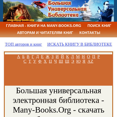
ГЛАВНАЯ - КНИГИ НА MANY-BOOKS.ORG
ПОИСК КНИГ
АВТОРАМ И ЧИТАТЕЛЯМ КНИГ
КОНТАКТЫ
ТОП авторов и книг
ИСКАТЬ КНИГУ В БИБЛИОТЕКЕ
А
Б
В
Г
Д
Е
Ж
З
И
Й
К
Л
М
Н
О
П
Р
С
Т
У
Ф
Х
Ц
Ч
Ш
Щ
Э
Ю
Я
AZ
Большая универсальная
электронная библиотека -
Many-Books.Org - скачать