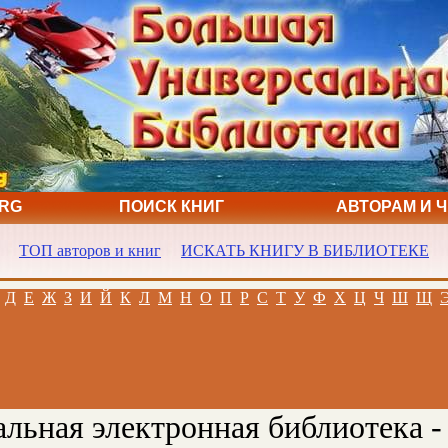
ORG
ПОИСК КНИГ
АВТОРАМ И 
ТОП авторов и книг
ИСКАТЬ КНИГУ В БИБЛИОТЕКЕ
Д
Е
Ж
З
И
Й
К
Л
М
Н
О
П
Р
С
Т
У
Ф
Х
Ц
Ч
Ш
Щ
льная электронная библиотека -