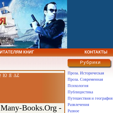
ЧИТАТЕЛЯМ КНИГ
КОНТАКТЫ
Рубрики
Проза. Историческая
Э
Ю
Я
AZ
Проза. Современная
Психология
Публицистика
Путешествия и география
Развлечения
 Many-Books.Org -
Разное