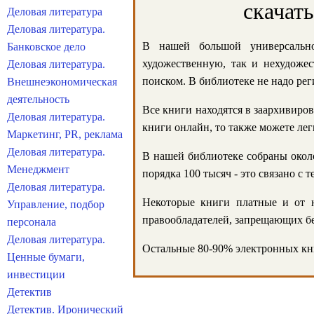
скачат
Деловая литература
Деловая литература.
В нашей большой универсально
Банковское дело
художественную, так и нехудожес
Деловая литература.
поиском. В библиотеке не надо реги
Внешнеэкономическая
деятельность
Все книги находятся в заархивиров
Деловая литература.
книги онлайн, то также можете лег
Маркетинг, PR, реклама
Деловая литература.
В нашей библиотеке собраны около
Менеджмент
порядка 100 тысяч - это связано с
Деловая литература.
Некоторые книги платные и от н
Управление, подбор
правообладателей, запрещающих бе
персонала
Деловая литература.
Остальные 80-90% электронных кни
Ценные бумаги,
инвестиции
Детектив
Детектив. Иронический