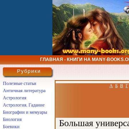
ГЛАВНАЯ - КНИГИ НА MANY-BOOKS.
Рубрики
Полезные статьи
А
Б
В
Г
Античная литература
Астрология
Астрология. Гадание
Биографии и мемуары
Биология
Большая универса
Боевики