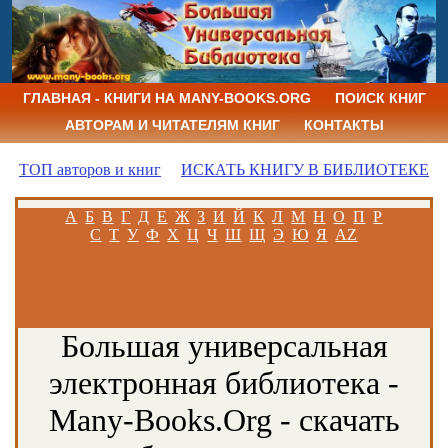
ГЛАВНАЯ - КНИГИ НА MANY-BOOKS.ORG
ПОИСК КНИГ
АВТОРАМ И ЧИТАТЕЛЯМ КНИГ
КОНТАКТЫ
ТОП авторов и книг
ИСКАТЬ КНИГУ В БИБЛИОТЕКЕ
А
Б
В
Г
Д
Е
Ж
З
И
Й
К
Л
М
Н
О
П
Р
С
Т
У
Ф
Х
Ц
Ч
Ш
Щ
Э
Ю
Я
AZ
Большая универсальная
электронная библиотека -
Many-Books.Org - скачать