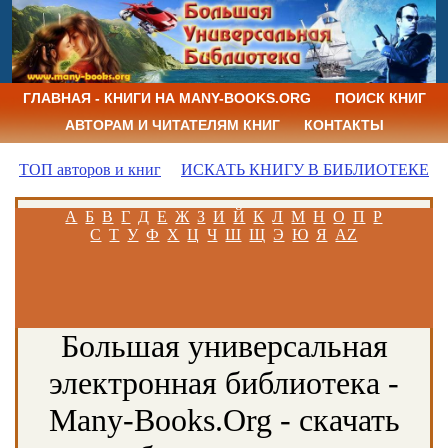
ГЛАВНАЯ - КНИГИ НА MANY-BOOKS.ORG
ПОИСК КНИГ
АВТОРАМ И ЧИТАТЕЛЯМ КНИГ
КОНТАКТЫ
ТОП авторов и книг
ИСКАТЬ КНИГУ В БИБЛИОТЕКЕ
А
Б
В
Г
Д
Е
Ж
З
И
Й
К
Л
М
Н
О
П
Р
С
Т
У
Ф
Х
Ц
Ч
Ш
Щ
Э
Ю
Я
AZ
Большая универсальная
электронная библиотека -
Many-Books.Org - скачать