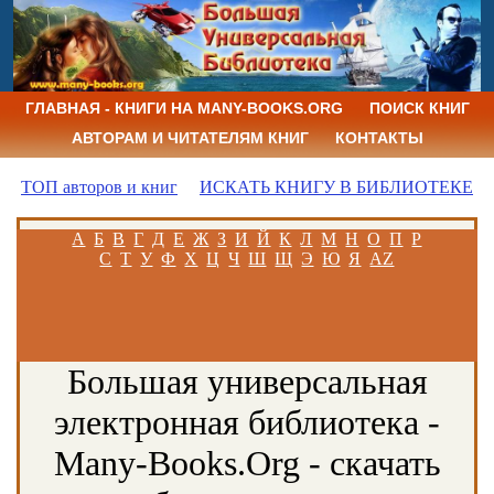
ГЛАВНАЯ - КНИГИ НА MANY-BOOKS.ORG
ПОИСК КНИГ
АВТОРАМ И ЧИТАТЕЛЯМ КНИГ
КОНТАКТЫ
ТОП авторов и книг
ИСКАТЬ КНИГУ В БИБЛИОТЕКЕ
А
Б
В
Г
Д
Е
Ж
З
И
Й
К
Л
М
Н
О
П
Р
С
Т
У
Ф
Х
Ц
Ч
Ш
Щ
Э
Ю
Я
AZ
Большая универсальная
электронная библиотека -
Many-Books.Org - скачать