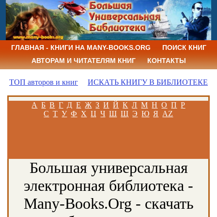
ГЛАВНАЯ - КНИГИ НА MANY-BOOKS.ORG
ПОИСК КНИГ
АВТОРАМ И ЧИТАТЕЛЯМ КНИГ
КОНТАКТЫ
ТОП авторов и книг
ИСКАТЬ КНИГУ В БИБЛИОТЕКЕ
А
Б
В
Г
Д
Е
Ж
З
И
Й
К
Л
М
Н
О
П
Р
С
Т
У
Ф
Х
Ц
Ч
Ш
Щ
Э
Ю
Я
AZ
Большая универсальная
электронная библиотека -
Many-Books.Org - скачать