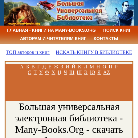
ГЛАВНАЯ - КНИГИ НА MANY-BOOKS.ORG
ПОИСК КНИГ
АВТОРАМ И ЧИТАТЕЛЯМ КНИГ
КОНТАКТЫ
ТОП авторов и книг
ИСКАТЬ КНИГУ В БИБЛИОТЕКЕ
А
Б
В
Г
Д
Е
Ж
З
И
Й
К
Л
М
Н
О
П
Р
С
Т
У
Ф
Х
Ц
Ч
Ш
Щ
Э
Ю
Я
AZ
Большая универсальная
электронная библиотека -
Many-Books.Org - скачать