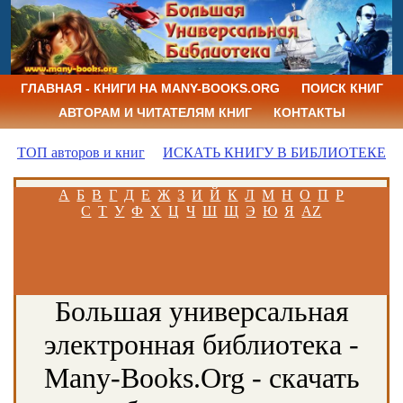
ГЛАВНАЯ - КНИГИ НА MANY-BOOKS.ORG
ПОИСК КНИГ
АВТОРАМ И ЧИТАТЕЛЯМ КНИГ
КОНТАКТЫ
ТОП авторов и книг
ИСКАТЬ КНИГУ В БИБЛИОТЕКЕ
А
Б
В
Г
Д
Е
Ж
З
И
Й
К
Л
М
Н
О
П
Р
С
Т
У
Ф
Х
Ц
Ч
Ш
Щ
Э
Ю
Я
AZ
Большая универсальная
электронная библиотека -
Many-Books.Org - скачать