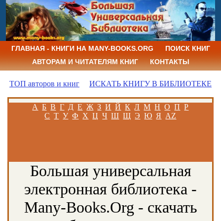
ГЛАВНАЯ - КНИГИ НА MANY-BOOKS.ORG
ПОИСК КНИГ
АВТОРАМ И ЧИТАТЕЛЯМ КНИГ
КОНТАКТЫ
ТОП авторов и книг
ИСКАТЬ КНИГУ В БИБЛИОТЕКЕ
А
Б
В
Г
Д
Е
Ж
З
И
Й
К
Л
М
Н
О
П
Р
С
Т
У
Ф
Х
Ц
Ч
Ш
Щ
Э
Ю
Я
AZ
Большая универсальная
электронная библиотека -
Many-Books.Org - скачать