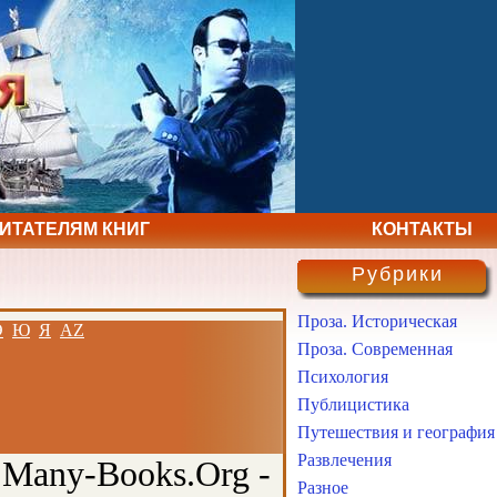
ЧИТАТЕЛЯМ КНИГ
КОНТАКТЫ
Рубрики
Проза. Историческая
Э
Ю
Я
AZ
Проза. Современная
Психология
Публицистика
Путешествия и география
Развлечения
 Many-Books.Org -
Разное