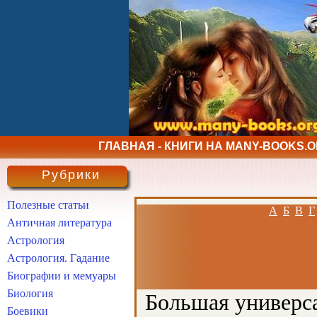
ГЛАВНАЯ - КНИГИ НА MANY-BOOKS.
Рубрики
Полезные статьи
А
Б
В
Г
Античная литература
Астрология
Астрология. Гадание
Биографии и мемуары
Биология
Большая универса
Боевики