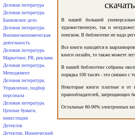
скачат
Деловая литература
Деловая литература.
В нашей большой универсально
Банковское дело
художественную, так и нехудожес
Деловая литература.
поиском. В библиотеке не надо реги
Внешнеэкономическая
деятельность
Все книги находятся в заархивиров
Деловая литература.
книги онлайн, то также можете лег
Маркетинг, PR, реклама
Деловая литература.
В нашей библиотеке собраны около
Менеджмент
порядка 100 тысяч - это связано с
Деловая литература.
Некоторые книги платные и от н
Управление, подбор
правообладателей, запрещающих бе
персонала
Деловая литература.
Остальные 80-90% электронных кни
Ценные бумаги,
инвестиции
Детектив
Детектив. Иронический