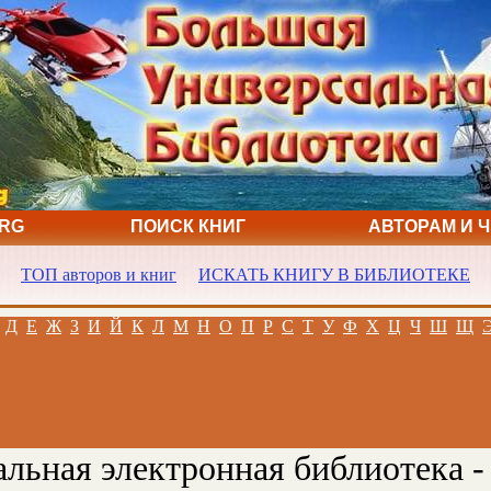
ORG
ПОИСК КНИГ
АВТОРАМ И 
ТОП авторов и книг
ИСКАТЬ КНИГУ В БИБЛИОТЕКЕ
Д
Е
Ж
З
И
Й
К
Л
М
Н
О
П
Р
С
Т
У
Ф
Х
Ц
Ч
Ш
Щ
льная электронная библиотека -