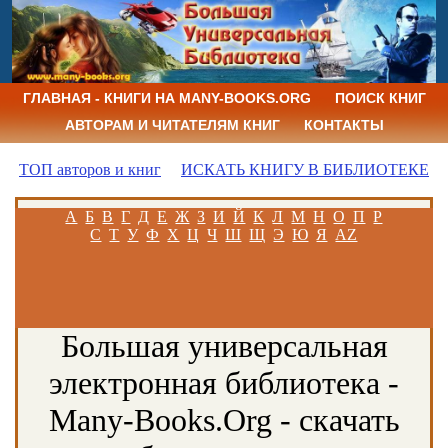
ГЛАВНАЯ - КНИГИ НА MANY-BOOKS.ORG
ПОИСК КНИГ
АВТОРАМ И ЧИТАТЕЛЯМ КНИГ
КОНТАКТЫ
ТОП авторов и книг
ИСКАТЬ КНИГУ В БИБЛИОТЕКЕ
А
Б
В
Г
Д
Е
Ж
З
И
Й
К
Л
М
Н
О
П
Р
С
Т
У
Ф
Х
Ц
Ч
Ш
Щ
Э
Ю
Я
AZ
Большая универсальная
электронная библиотека -
Many-Books.Org - скачать