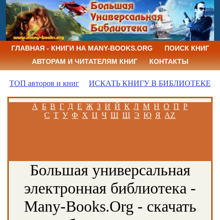
ГЛАВНАЯ - КНИГИ НА MANY-BOOKS.ORG
ПОИСК КНИГ
АВТОРАМ И ЧИТАТЕЛЯМ КНИГ
КОНТАКТЫ
ТОП авторов и книг
ИСКАТЬ КНИГУ В БИБЛИОТЕКЕ
А
Б
В
Г
Д
Е
Ж
З
И
Й
К
Л
М
Н
О
П
Р
С
Т
У
Ф
Х
Ц
Ч
Ш
Щ
Э
Ю
Я
AZ
Большая универсальная
электронная библиотека -
Many-Books.Org - скачать