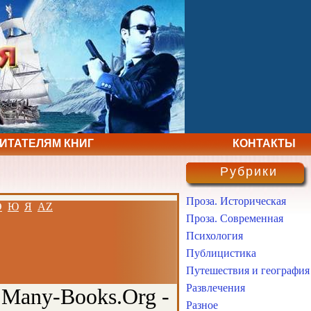
ЧИТАТЕЛЯМ КНИГ
КОНТАКТЫ
Рубрики
Проза. Историческая
Э
Ю
Я
AZ
Проза. Современная
Психология
Публицистика
Путешествия и география
Развлечения
 Many-Books.Org -
Разное