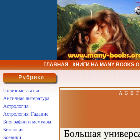
ГЛАВНАЯ - КНИГИ НА MANY-BOOKS.
Рубрики
Полезные статьи
А
Б
В
Г
Античная литература
Астрология
Астрология. Гадание
Биографии и мемуары
Биология
Большая универса
Боевики