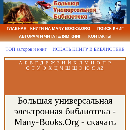
ГЛАВНАЯ - КНИГИ НА MANY-BOOKS.ORG
ПОИСК КНИГ
АВТОРАМ И ЧИТАТЕЛЯМ КНИГ
КОНТАКТЫ
ТОП авторов и книг
ИСКАТЬ КНИГУ В БИБЛИОТЕКЕ
А
Б
В
Г
Д
Е
Ж
З
И
Й
К
Л
М
Н
О
П
Р
С
Т
У
Ф
Х
Ц
Ч
Ш
Щ
Э
Ю
Я
AZ
Большая универсальная
электронная библиотека -
Many-Books.Org - скачать