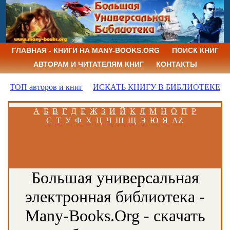
ГЛАВНАЯ - КНИГИ НА MANY-BOOKS.ORG
ПОИСК КНИГ
АВТОРАМ И ЧИТАТЕЛЯМ КНИГ
КОНТАКТЫ
ТОП авторов и книг
ИСКАТЬ КНИГУ В БИБЛИОТЕКЕ
А
Б
В
Г
Д
Е
Ж
З
И
Й
К
Л
М
Н
О
П
Р
С
Т
У
Ф
Х
Ц
Ч
Ш
Щ
Э
Ю
Я
AZ
Большая универсальная
электронная библиотека -
Many-Books.Org - скачать