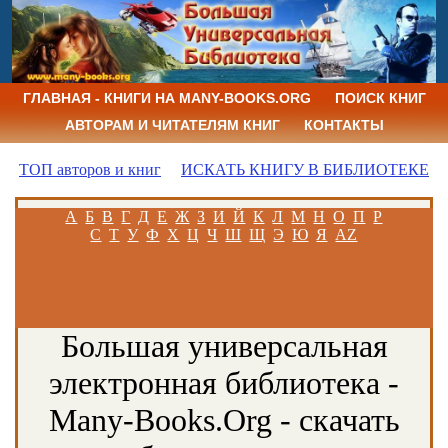
ГЛАВНАЯ - КНИГИ НА MANY-BOOKS.ORG
ПОИСК КНИГ
АВТОРАМ И ЧИТАТЕЛЯМ КНИГ
КОНТАКТЫ
ТОП авторов и книг
ИСКАТЬ КНИГУ В БИБЛИОТЕКЕ
А
Б
В
Г
Д
Е
Ж
З
И
Й
К
Л
М
Н
О
П
Р
С
Т
У
Ф
Х
Ц
Ч
Ш
Щ
Э
Ю
Я
AZ
Большая универсальная
электронная библиотека -
Many-Books.Org - скачать