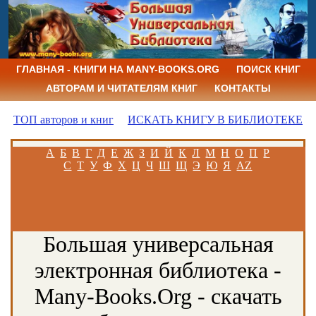
ГЛАВНАЯ - КНИГИ НА MANY-BOOKS.ORG
ПОИСК КНИГ
АВТОРАМ И ЧИТАТЕЛЯМ КНИГ
КОНТАКТЫ
ТОП авторов и книг
ИСКАТЬ КНИГУ В БИБЛИОТЕКЕ
А
Б
В
Г
Д
Е
Ж
З
И
Й
К
Л
М
Н
О
П
Р
С
Т
У
Ф
Х
Ц
Ч
Ш
Щ
Э
Ю
Я
AZ
Большая универсальная
электронная библиотека -
Many-Books.Org - скачать