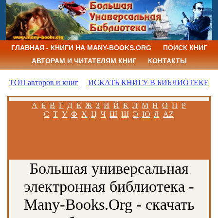
ГЛАВНАЯ - КНИГИ НА MANY-BOOKS.ORG
ПОИСК КНИГ
АВТОРАМ И ЧИТАТЕЛЯМ КНИГ
КОНТАКТЫ
ТОП авторов и книг
ИСКАТЬ КНИГУ В БИБЛИОТЕКЕ
А
Б
В
Г
Д
Е
Ж
З
И
Й
К
Л
М
Н
О
П
Р
С
Т
У
Ф
Х
Ц
Ч
Ш
Щ
Э
Ю
Я
AZ
Большая универсальная
электронная библиотека -
Many-Books.Org - скачать