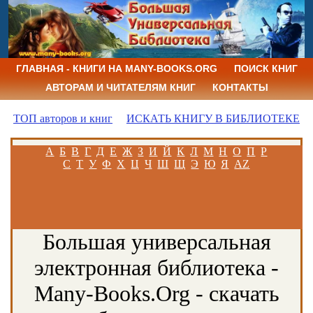
ГЛАВНАЯ - КНИГИ НА MANY-BOOKS.ORG
ПОИСК КНИГ
АВТОРАМ И ЧИТАТЕЛЯМ КНИГ
КОНТАКТЫ
ТОП авторов и книг
ИСКАТЬ КНИГУ В БИБЛИОТЕКЕ
А
Б
В
Г
Д
Е
Ж
З
И
Й
К
Л
М
Н
О
П
Р
С
Т
У
Ф
Х
Ц
Ч
Ш
Щ
Э
Ю
Я
AZ
Большая универсальная
электронная библиотека -
Many-Books.Org - скачать