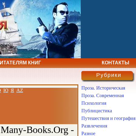
ЧИТАТЕЛЯМ КНИГ
КОНТАКТЫ
Рубрики
Проза. Историческая
Э
Ю
Я
AZ
Проза. Современная
Психология
Публицистика
Путешествия и география
Развлечения
 Many-Books.Org -
Разное