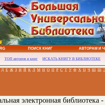
ORG
ПОИСК КНИГ
АВТОРАМ И 
ТОП авторов и книг
ИСКАТЬ КНИГУ В БИБЛИОТЕКЕ
Д
Е
Ж
З
И
Й
К
Л
М
Н
О
П
Р
С
Т
У
Ф
Х
Ц
Ч
Ш
Щ
льная электронная библиотека -