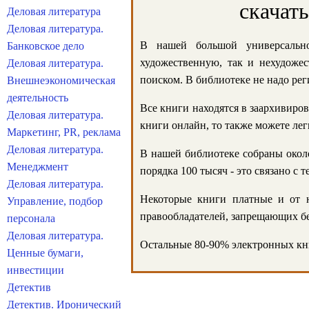
скачат
Деловая литература
Деловая литература.
В нашей большой универсально
Банковское дело
художественную, так и нехудожес
Деловая литература.
поиском. В библиотеке не надо реги
Внешнеэкономическая
деятельность
Все книги находятся в заархивиров
Деловая литература.
книги онлайн, то также можете лег
Маркетинг, PR, реклама
Деловая литература.
В нашей библиотеке собраны около
Менеджмент
порядка 100 тысяч - это связано с
Деловая литература.
Некоторые книги платные и от н
Управление, подбор
правообладателей, запрещающих бе
персонала
Деловая литература.
Остальные 80-90% электронных кни
Ценные бумаги,
инвестиции
Детектив
Детектив. Иронический