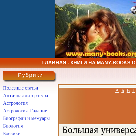
ГЛАВНАЯ - КНИГИ НА MANY-BOOKS.
Рубрики
Полезные статьи
А
Б
В
Г
Античная литература
Астрология
Астрология. Гадание
Биографии и мемуары
Биология
Большая универса
Боевики