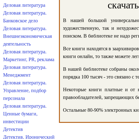
скачат
Деловая литература
Деловая литература.
В нашей большой универсально
Банковское дело
художественную, так и нехудожес
Деловая литература.
поиском. В библиотеке не надо реги
Внешнеэкономическая
деятельность
Все книги находятся в заархивиров
Деловая литература.
книги онлайн, то также можете лег
Маркетинг, PR, реклама
Деловая литература.
В нашей библиотеке собраны около
Менеджмент
порядка 100 тысяч - это связано с
Деловая литература.
Некоторые книги платные и от н
Управление, подбор
правообладателей, запрещающих бе
персонала
Деловая литература.
Остальные 80-90% электронных кни
Ценные бумаги,
инвестиции
Детектив
Детектив. Иронический