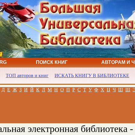
ORG
ПОИСК КНИГ
АВТОРАМ И 
ТОП авторов и книг
ИСКАТЬ КНИГУ В БИБЛИОТЕКЕ
Д
Е
Ж
З
И
Й
К
Л
М
Н
О
П
Р
С
Т
У
Ф
Х
Ц
Ч
Ш
Щ
льная электронная библиотека -