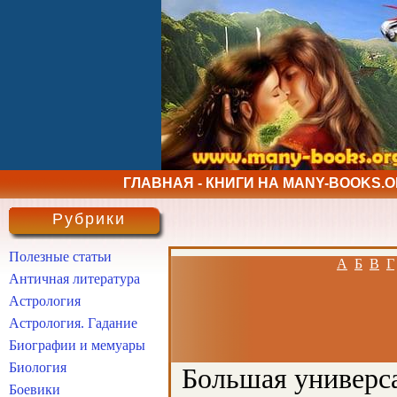
ГЛАВНАЯ - КНИГИ НА MANY-BOOKS.
Рубрики
Полезные статьи
А
Б
В
Г
Античная литература
Астрология
Астрология. Гадание
Биографии и мемуары
Биология
Большая универса
Боевики