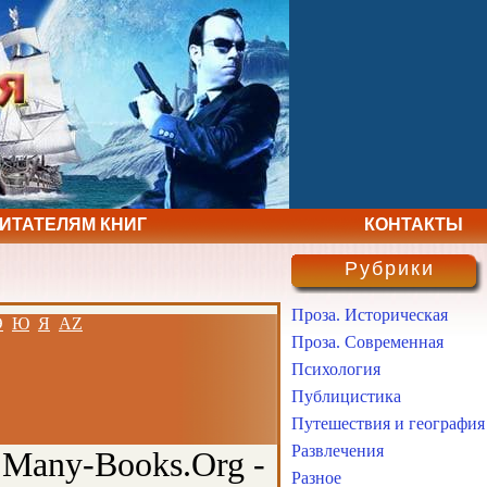
ЧИТАТЕЛЯМ КНИГ
КОНТАКТЫ
Рубрики
Проза. Историческая
Э
Ю
Я
AZ
Проза. Современная
Психология
Публицистика
Путешествия и география
Развлечения
 Many-Books.Org -
Разное