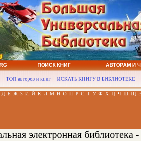
ORG
ПОИСК КНИГ
АВТОРАМ И 
ТОП авторов и книг
ИСКАТЬ КНИГУ В БИБЛИОТЕКЕ
Д
Е
Ж
З
И
Й
К
Л
М
Н
О
П
Р
С
Т
У
Ф
Х
Ц
Ч
Ш
Щ
льная электронная библиотека -