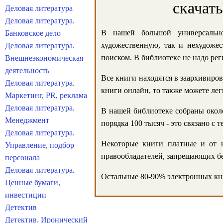
скачат
Деловая литература
Деловая литература.
В нашей большой универсально
Банковское дело
художественную, так и нехудожес
Деловая литература.
поиском. В библиотеке не надо реги
Внешнеэкономическая
деятельность
Все книги находятся в заархивиров
Деловая литература.
книги онлайн, то также можете лег
Маркетинг, PR, реклама
Деловая литература.
В нашей библиотеке собраны около
Менеджмент
порядка 100 тысяч - это связано с
Деловая литература.
Некоторые книги платные и от н
Управление, подбор
правообладателей, запрещающих бе
персонала
Деловая литература.
Остальные 80-90% электронных кни
Ценные бумаги,
инвестиции
Детектив
Детектив. Иронический