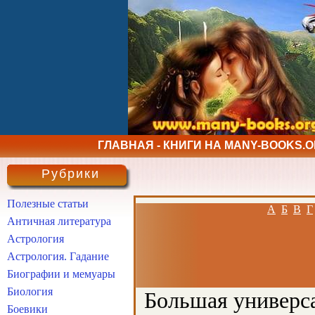
ГЛАВНАЯ - КНИГИ НА MANY-BOOKS.
Рубрики
Полезные статьи
А
Б
В
Г
Античная литература
Астрология
Астрология. Гадание
Биографии и мемуары
Биология
Большая универса
Боевики