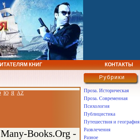
ЧИТАТЕЛЯМ КНИГ
КОНТАКТЫ
Рубрики
Проза. Историческая
Э
Ю
Я
AZ
Проза. Современная
Психология
Публицистика
Путешествия и география
Развлечения
 Many-Books.Org -
Разное