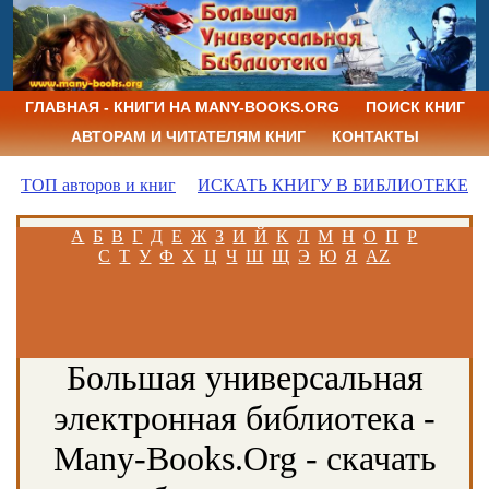
ГЛАВНАЯ - КНИГИ НА MANY-BOOKS.ORG
ПОИСК КНИГ
АВТОРАМ И ЧИТАТЕЛЯМ КНИГ
КОНТАКТЫ
ТОП авторов и книг
ИСКАТЬ КНИГУ В БИБЛИОТЕКЕ
А
Б
В
Г
Д
Е
Ж
З
И
Й
К
Л
М
Н
О
П
Р
С
Т
У
Ф
Х
Ц
Ч
Ш
Щ
Э
Ю
Я
AZ
Большая универсальная
электронная библиотека -
Many-Books.Org - скачать