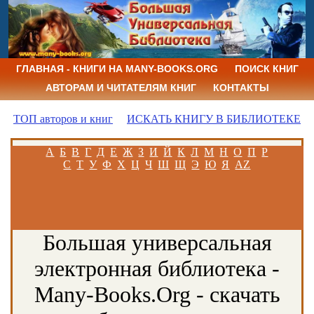
ГЛАВНАЯ - КНИГИ НА MANY-BOOKS.ORG
ПОИСК КНИГ
АВТОРАМ И ЧИТАТЕЛЯМ КНИГ
КОНТАКТЫ
ТОП авторов и книг
ИСКАТЬ КНИГУ В БИБЛИОТЕКЕ
А
Б
В
Г
Д
Е
Ж
З
И
Й
К
Л
М
Н
О
П
Р
С
Т
У
Ф
Х
Ц
Ч
Ш
Щ
Э
Ю
Я
AZ
Большая универсальная
электронная библиотека -
Many-Books.Org - скачать