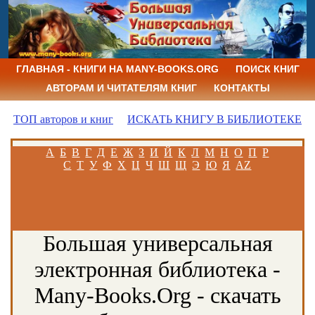
ГЛАВНАЯ - КНИГИ НА MANY-BOOKS.ORG
ПОИСК КНИГ
АВТОРАМ И ЧИТАТЕЛЯМ КНИГ
КОНТАКТЫ
ТОП авторов и книг
ИСКАТЬ КНИГУ В БИБЛИОТЕКЕ
А
Б
В
Г
Д
Е
Ж
З
И
Й
К
Л
М
Н
О
П
Р
С
Т
У
Ф
Х
Ц
Ч
Ш
Щ
Э
Ю
Я
AZ
Большая универсальная
электронная библиотека -
Many-Books.Org - скачать