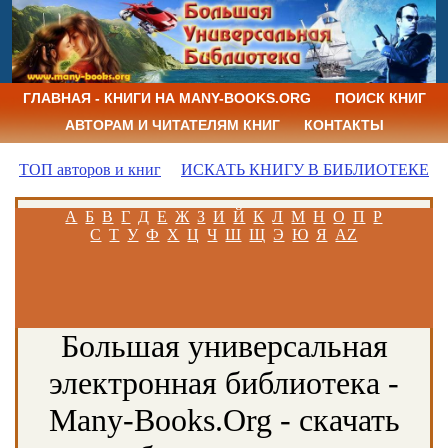
ГЛАВНАЯ - КНИГИ НА MANY-BOOKS.ORG
ПОИСК КНИГ
АВТОРАМ И ЧИТАТЕЛЯМ КНИГ
КОНТАКТЫ
ТОП авторов и книг
ИСКАТЬ КНИГУ В БИБЛИОТЕКЕ
А
Б
В
Г
Д
Е
Ж
З
И
Й
К
Л
М
Н
О
П
Р
С
Т
У
Ф
Х
Ц
Ч
Ш
Щ
Э
Ю
Я
AZ
Большая универсальная
электронная библиотека -
Many-Books.Org - скачать